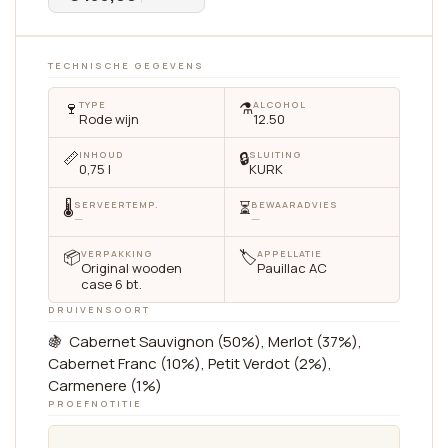
TECHNISCHE GEGEVENS
🍷
⚗️
TYPE
ALCOHOL
Rode wijn
12.50
📏
🔒
INHOUD
SLUITING
0,75 l
KURK
🌡
⏳
SERVEERTEMP.
BEWAARADVIES
—
—
📦
🏷
VERPAKKING
APPELLATIE
Original wooden
Pauillac AC
case 6 bt.
DRUIVENSOORT
🍇 Cabernet Sauvignon (50%), Merlot (37%),
Cabernet Franc (10%), Petit Verdot (2%),
Carmenere (1%)
PROEFNOTITIE