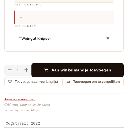
PAST GOED BIJ
—
HET DOMEIN
“
Weingut Knipser
▼
Aan winkelmandje toevoegen
Toevoegen aan verlanglijst
Toevoegen om te vergelijken
Algemene voorwaarden
Geld-terug-garantie van 30 dagen
Verzending: 2-3 werkdagen
Oogstjaar
:
2022