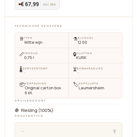
€ 67,99
incl. btw
TECHNISCHE GEGEVENS
🥂
⚗️
TYPE
ALCOHOL
Witte wijn
12.50
📏
🔒
INHOUD
SLUITING
0,75 l
KURK
🌡
⏳
SERVEERTEMP.
BEWAARADVIES
—
—
📦
🏷
VERPAKKING
APPELLATIE
Original carton box
Laumersheim
6 bt.
DRUIVENSOORT
🍇 Riesling (100%)
PROEFNOTITIE
🍷
—