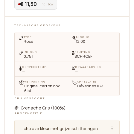
€ 11,50
incl. btw
TECHNISCHE GEGEVENS
🍖
⚗️
TYPE
ALCOHOL
Rosé
12.00
📏
🔒
INHOUD
SLUITING
0,75 l
SCHROEF
🌡
⏳
SERVEERTEMP.
BEWAARADVIES
—
—
📦
🏷
VERPAKKING
APPELLATIE
Original carton box
Cévennes IGP
6 bt.
DRUIVENSOORT
🍇 Grenache Gris (100%)
PROEFNOTITIE
🍷
Lichtroze kleur met grijze schitteringen.