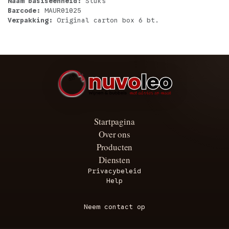
Naam basiseenheid:
Stuks
Barcode:
MAUR01025
Verpakking:
Original carton box 6 bt.
Startpagina
Over ons
Producten
Diensten
Privacybeleid
Help
Neem contact op