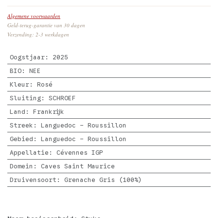
Algemene voorwaarden
Geld-terug-garantie van 30 dagen
Verzending: 2-3 werkdagen
Oogstjaar
:
2025
BIO
:
NEE
Kleur
:
Rosé
Sluiting
:
SCHROEF
Land
:
Frankrijk
Streek
:
Languedoc - Roussillon
Gebied
:
Languedoc - Roussillon
Appellatie
:
Cévennes IGP
Domein
:
Caves Saint Maurice
Druivensoort
:
Grenache Gris (100%)