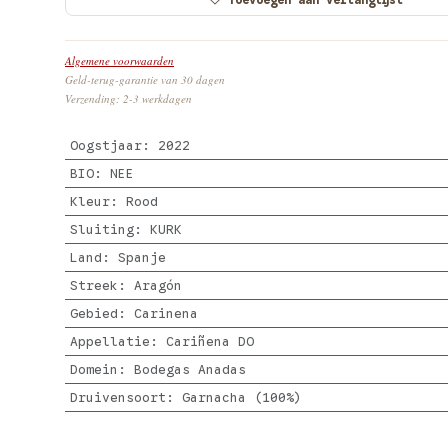
Algemene voorwaarden
Geld-terug-garantie van 30 dagen
Verzending: 2-3 werkdagen
Oogstjaar
:
2022
BIO
:
NEE
Kleur
:
Rood
Sluiting
:
KURK
Land
:
Spanje
Streek
:
Aragón
Gebied
:
Carinena
Appellatie
:
Cariñena DO
Domein
:
Bodegas Anadas
Druivensoort
:
Garnacha (100%)