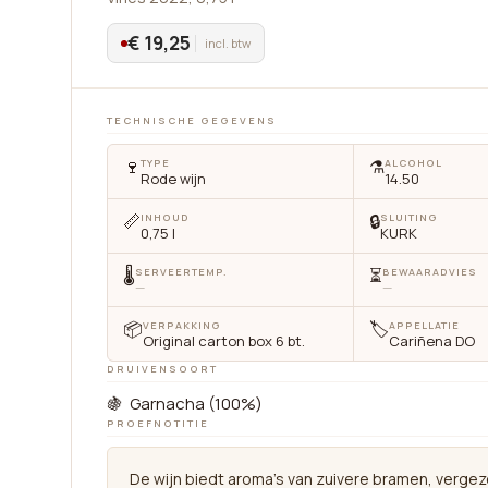
€ 19,25
incl. btw
TECHNISCHE GEGEVENS
🍷
⚗️
TYPE
ALCOHOL
Rode wijn
14.50
📏
🔒
INHOUD
SLUITING
0,75 l
KURK
🌡
⏳
SERVEERTEMP.
BEWAARADVIES
—
—
📦
🏷
VERPAKKING
APPELLATIE
Original carton box 6 bt.
Cariñena DO
DRUIVENSOORT
🍇 Garnacha (100%)
PROEFNOTITIE
De wijn biedt aroma’s van zuivere bramen, vergez