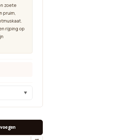
en zoete
n pruim,
ootmuskaat.
en rijping op
jn
▼
voegen