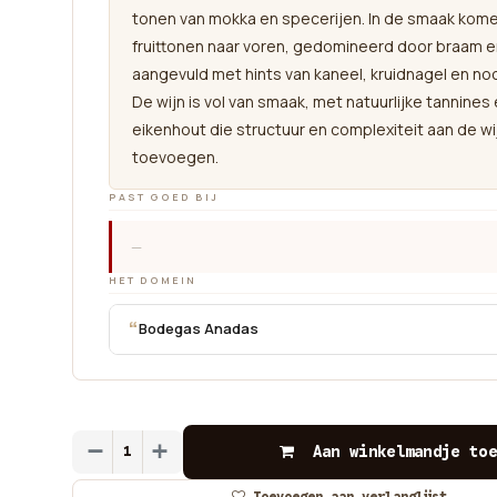
tonen van mokka en specerijen. In de smaak kom
fruittonen naar voren, gedomineerd door braam e
aangevuld met hints van kaneel, kruidnagel en n
De wijn is vol van smaak, met natuurlijke tannines 
eikenhout die structuur en complexiteit aan de wi
toevoegen.
PAST GOED BIJ
—
HET DOMEIN
“
Bodegas Anadas
Aan winkelmandje toe
Toevoegen aan verlanglijst