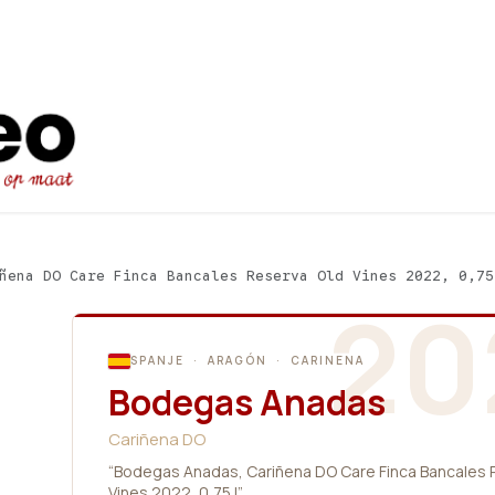
Startpagina
Ons aanbod
Promot
ñena DO Care Finca Bancales Reserva Old Vines 2022, 0,75
20
SPANJE · ARAGÓN · CARINENA
Bodegas Anadas
Cariñena DO
“Bodegas Anadas, Cariñena DO Care Finca Bancales 
Vines 2022, 0,75 l”