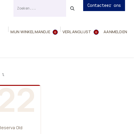
Contacteer ons
MIJN WINKELMANDJE
VERLANGLIJST
AANMELDEN
0
0
ies
Evenementen
Contact
Info
 l
22
Reserva Old