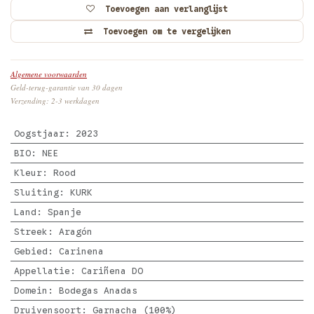
Toevoegen aan verlanglijst
Toevoegen om te vergelijken
Algemene voorwaarden
Geld-terug-garantie van 30 dagen
Verzending: 2-3 werkdagen
Oogstjaar
:
2023
BIO
:
NEE
Kleur
:
Rood
Sluiting
:
KURK
Land
:
Spanje
Streek
:
Aragón
Gebied
:
Carinena
Appellatie
:
Cariñena DO
Domein
:
Bodegas Anadas
Druivensoort
:
Garnacha (100%)