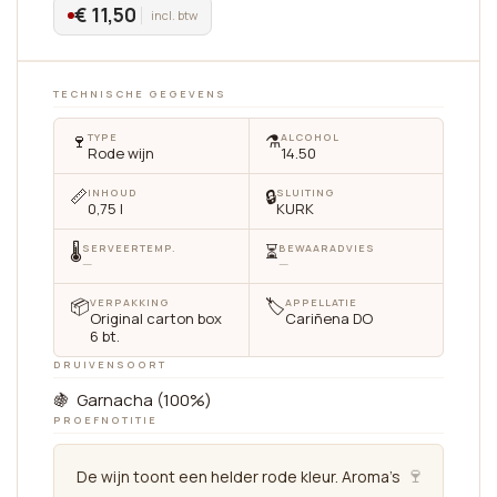
€ 11,50
incl. btw
TECHNISCHE GEGEVENS
🍷
⚗️
TYPE
ALCOHOL
Rode wijn
14.50
📏
🔒
INHOUD
SLUITING
0,75 l
KURK
🌡
⏳
SERVEERTEMP.
BEWAARADVIES
—
—
📦
🏷
VERPAKKING
APPELLATIE
Original carton box
Cariñena DO
6 bt.
DRUIVENSOORT
🍇 Garnacha (100%)
PROEFNOTITIE
🍷
De wijn toont een helder rode kleur. Aroma’s