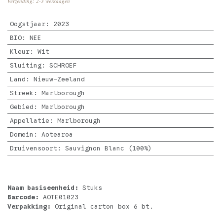
Verzending: 2-3 werkdagen
Oogstjaar
:
2023
BIO
:
NEE
Kleur
:
Wit
Sluiting
:
SCHROEF
Land
:
Nieuw-Zeeland
Streek
:
Marlborough
Gebied
:
Marlborough
Appellatie
:
Marlborough
Domein
:
Aotearoa
Druivensoort
:
Sauvignon Blanc (100%)
Naam basiseenheid:
Stuks
Barcode:
AOTE01023
Verpakking:
Original carton box 6 bt.