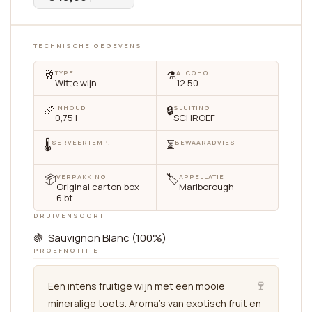
TECHNISCHE GEGEVENS
🥂
⚗️
TYPE
ALCOHOL
Witte wijn
12.50
📏
🔒
INHOUD
SLUITING
0,75 l
SCHROEF
🌡
⏳
SERVEERTEMP.
BEWAARADVIES
—
—
📦
🏷
VERPAKKING
APPELLATIE
Original carton box
Marlborough
6 bt.
DRUIVENSOORT
🍇 Sauvignon Blanc (100%)
PROEFNOTITIE
🍷
Een intens fruitige wijn met een mooie
mineralige toets. Aroma's van exotisch fruit en