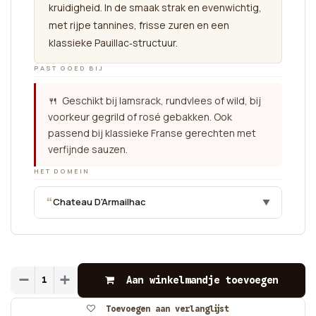
kruidigheid. In de smaak strak en evenwichtig,
met rijpe tannines, frisse zuren en een
klassieke Pauillac‑structuur.
PAST GOED BIJ
🍴 Geschikt bij lamsrack, rundvlees of wild, bij
voorkeur gegrild of rosé gebakken. Ook
passend bij klassieke Franse gerechten met
verfijnde sauzen.
HET DOMEIN
“
Chateau D'Armailhac
▼
Aan winkelmandje toevoegen
Toevoegen aan verlanglijst