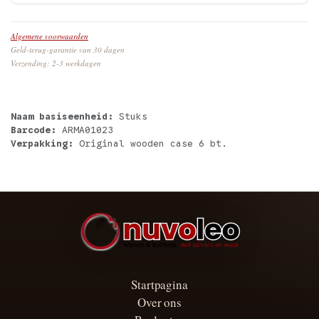
Algemene voorwaarden
Geld-terug-garantie van 30 dagen
Verzending: 2-3 werkdagen
Naam basiseenheid:
Stuks
Barcode:
ARMA01023
Verpakking:
Original wooden case 6 bt.
Startpagina
Over ons