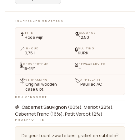
TECHNISCHE GEGEVENS
🍷
⚗️
TYPE
ALCOHOL
Rode wijn
12.50
📏
🔒
INHOUD
SLUITING
0,75 l
KURK
🌡
⏳
SERVEERTEMP.
BEWAARADVIES
16-18°
—
📦
🏷
VERPAKKING
APPELLATIE
Original wooden
Pauillac AC
case 6 bt.
DRUIVENSOORT
🍇 Cabernet Sauvignon (60%), Merlot (22%),
Cabernet Franc (16%), Petit Verdot (2%)
PROEFNOTITIE
🍷
De geur toont zwarte bes, grafiet en subtiele