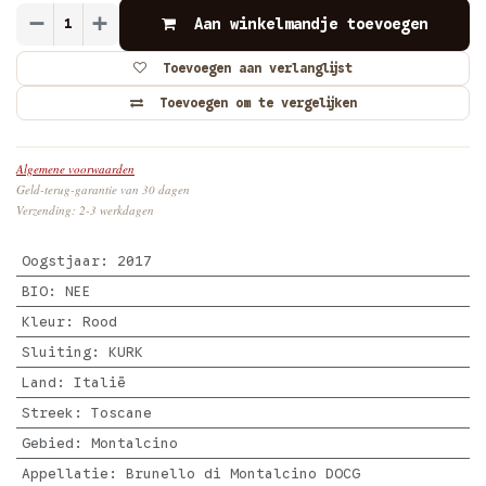
Aan winkelmandje toevoegen
Toevoegen aan verlanglijst
Toevoegen om te vergelijken
Algemene voorwaarden
Geld-terug-garantie van 30 dagen
Verzending: 2-3 werkdagen
Oogstjaar
:
2017
BIO
:
NEE
Kleur
:
Rood
Sluiting
:
KURK
Land
:
Italië
Streek
:
Toscane
Gebied
:
Montalcino
Appellatie
:
Brunello di Montalcino DOCG