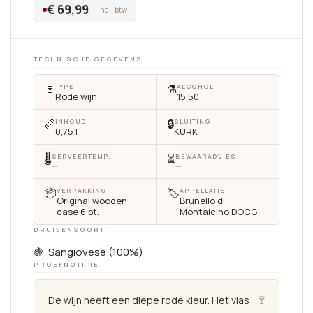
€ 69,99
incl. btw
TECHNISCHE GEGEVENS
🍷
⚗️
TYPE
ALCOHOL
Rode wijn
15.50
📏
🔒
INHOUD
SLUITING
0,75 l
KURK
🌡
⏳
SERVEERTEMP.
BEWAARADVIES
—
—
📦
🏷
VERPAKKING
APPELLATIE
Original wooden
Brunello di
case 6 bt.
Montalcino DOCG
DRUIVENSOORT
🍇 Sangiovese (100%)
PROEFNOTITIE
🍷
De wijn heeft een diepe rode kleur. Het vlas