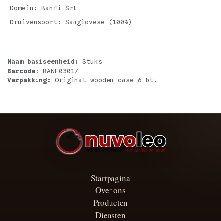
Domein
:
Banfi Srl
Druivensoort
:
Sangiovese (100%)
Naam basiseenheid:
Stuks
Barcode:
BANF03017
Verpakking:
Original wooden case 6 bt.
Startpagina
Over ons
Producten
Diensten