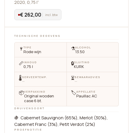
2020, 0,75 l”
€ 262,00
incl. btw
TECHNISCHE GEGEVENS
🍷
⚗️
TYPE
ALCOHOL
Rode wijn
13.50
📏
🔒
INHOUD
SLUITING
0,75 l
KURK
🌡
⏳
SERVEERTEMP.
BEWAARADVIES
—
—
📦
🏷
VERPAKKING
APPELLATIE
Original wooden
Pauillac AC
case 6 bt.
DRUIVENSOORT
🍇 Cabernet Sauvignon (65%), Merlot (30%),
Cabernet Franc (3%), Petit Verdot (2%)
PROEFNOTITIE