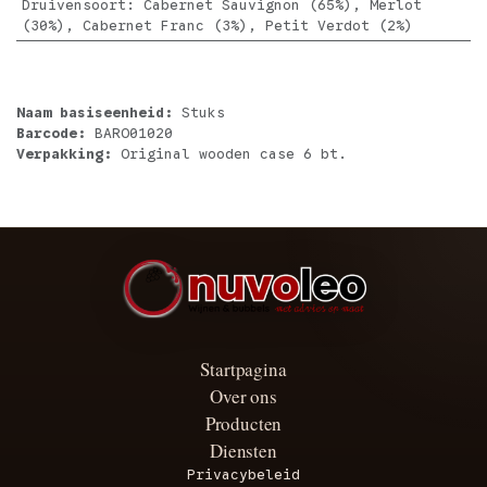
Druivensoort
:
Cabernet Sauvignon (65%), Merlot
(30%), Cabernet Franc (3%), Petit Verdot (2%)
Naam basiseenheid:
Stuks
Barcode:
BARO01020
Verpakking:
Original wooden case 6 bt.
Startpagina
Over ons
Producten
Diensten
Privacybeleid