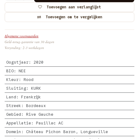
Toevoegen aan verlanglijst
Toevoegen om te vergelijken
Algemene voorwaarden
Geld-terug-garantie van 30 dagen
Verzending: 2-3 werkdagen
Oogstjaar
:
2020
BIO
:
NEE
Kleur
:
Rood
Sluiting
:
KURK
Land
:
Frankrijk
Streek
:
Bordeaux
Gebied
:
Rive Gauche
Appellatie
:
Pauillac AC
Domein
:
Château Pichon Baron, Longueville