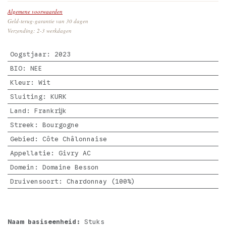
Algemene voorwaarden
Geld-terug-garantie van 30 dagen
Verzending: 2-3 werkdagen
Oogstjaar
:
2023
BIO
:
NEE
Kleur
:
Wit
Sluiting
:
KURK
Land
:
Frankrijk
Streek
:
Bourgogne
Gebied
:
Côte Châlonnaise
Appellatie
:
Givry AC
Domein
:
Domaine Besson
Druivensoort
:
Chardonnay (100%)
Naam basiseenheid:
Stuks