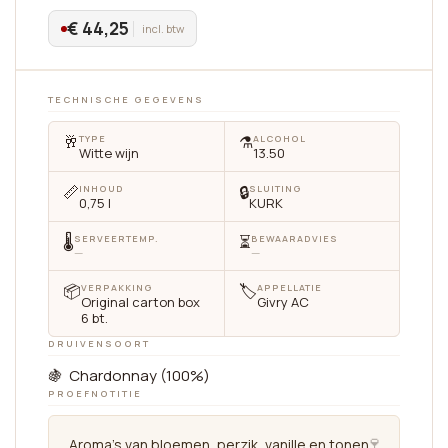
€ 44,25
incl. btw
TECHNISCHE GEGEVENS
🥂
⚗️
TYPE
ALCOHOL
Witte wijn
13.50
📏
🔒
INHOUD
SLUITING
0,75 l
KURK
🌡
⏳
SERVEERTEMP.
BEWAARADVIES
—
—
📦
🏷
VERPAKKING
APPELLATIE
Original carton box
Givry AC
6 bt.
DRUIVENSOORT
🍇 Chardonnay (100%)
PROEFNOTITIE
🍷
Aroma's van bloemen, perzik, vanille en tonen