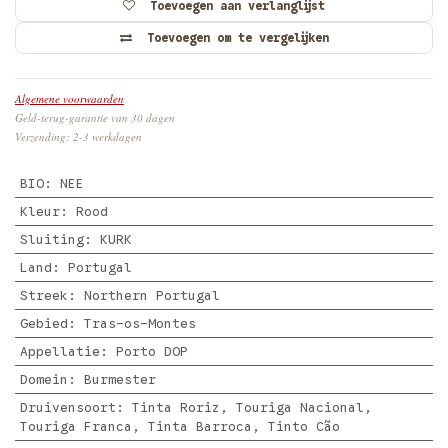
Toevoegen aan verlanglijst
Toevoegen om te vergelijken
Algemene voorwaarden
Geld-terug-garantie van 30 dagen
Verzending: 2-3 werkdagen
BIO
:
NEE
Kleur
:
Rood
Sluiting
:
KURK
Land
:
Portugal
Streek
:
Northern Portugal
Gebied
:
Tras-os-Montes
Appellatie
:
Porto DOP
Domein
:
Burmester
Druivensoort
:
Tinta Roriz, Touriga Nacional,
Touriga Franca, Tinta Barroca, Tinto Cão