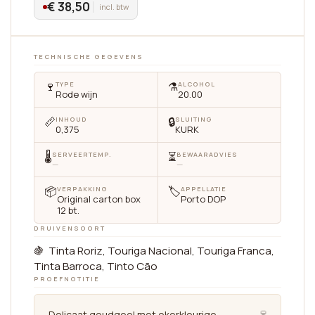
€ 38,50
incl. btw
TECHNISCHE GEGEVENS
🍷
⚗️
TYPE
ALCOHOL
Rode wijn
20.00
📏
🔒
INHOUD
SLUITING
0,375
KURK
🌡
⏳
SERVEERTEMP.
BEWAARADVIES
—
—
📦
🏷
VERPAKKING
APPELLATIE
Original carton box
Porto DOP
12 bt.
DRUIVENSOORT
🍇 Tinta Roriz, Touriga Nacional, Touriga Franca,
Tinta Barroca, Tinto Cão
PROEFNOTITIE
🍷
Delicaat goudgeel met okerkleurige