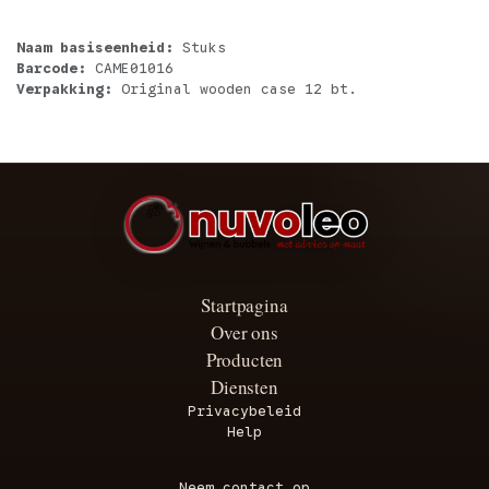
Naam basiseenheid:
Stuks
Barcode:
CAME01016
Verpakking:
Original wooden case 12 bt.
Startpagina
Over ons
Producten
Diensten
Privacybeleid
Help
Neem contact op