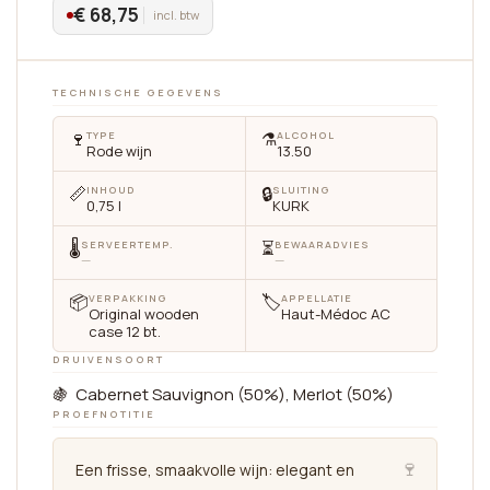
€ 68,75
incl. btw
TECHNISCHE GEGEVENS
🍷
⚗️
TYPE
ALCOHOL
Rode wijn
13.50
📏
🔒
INHOUD
SLUITING
0,75 l
KURK
🌡
⏳
SERVEERTEMP.
BEWAARADVIES
—
—
📦
🏷
VERPAKKING
APPELLATIE
Original wooden
Haut-Médoc AC
case 12 bt.
DRUIVENSOORT
🍇 Cabernet Sauvignon (50%), Merlot (50%)
PROEFNOTITIE
🍷
Een frisse, smaakvolle wijn: elegant en