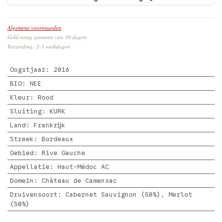
Algemene voorwaarden
Geld-terug-garantie van 30 dagen
Verzending: 2-3 werkdagen
Oogstjaar
:
2016
BIO
:
NEE
Kleur
:
Rood
Sluiting
:
KURK
Land
:
Frankrijk
Streek
:
Bordeaux
Gebied
:
Rive Gauche
Appellatie
:
Haut-Médoc AC
Domein
:
Château de Camensac
Druivensoort
:
Cabernet Sauvignon (50%), Merlot
(50%)