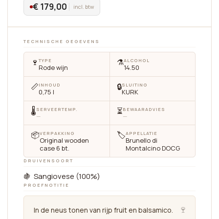
€ 179,00
incl. btw
TECHNISCHE GEGEVENS
🍷
⚗️
TYPE
ALCOHOL
Rode wijn
14.50
📏
🔒
INHOUD
SLUITING
0,75 l
KURK
🌡
⏳
SERVEERTEMP.
BEWAARADVIES
—
—
📦
🏷
VERPAKKING
APPELLATIE
Original wooden
Brunello di
case 6 bt.
Montalcino DOCG
DRUIVENSOORT
🍇 Sangiovese (100%)
PROEFNOTITIE
🍷
In de neus tonen van rijp fruit en balsamico.