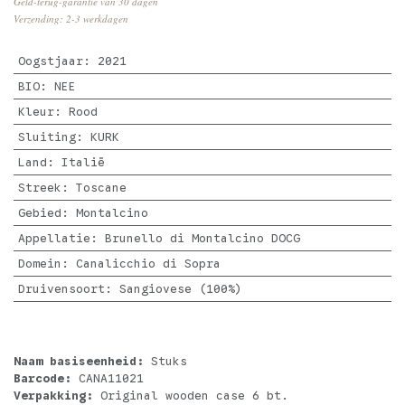
Geld-terug-garantie van 30 dagen
Verzending: 2-3 werkdagen
Oogstjaar
:
2021
BIO
:
NEE
Kleur
:
Rood
Sluiting
:
KURK
Land
:
Italië
Streek
:
Toscane
Gebied
:
Montalcino
Appellatie
:
Brunello di Montalcino DOCG
Domein
:
Canalicchio di Sopra
Druivensoort
:
Sangiovese (100%)
Naam basiseenheid:
Stuks
Barcode:
CANA11021
Verpakking:
Original wooden case 6 bt.