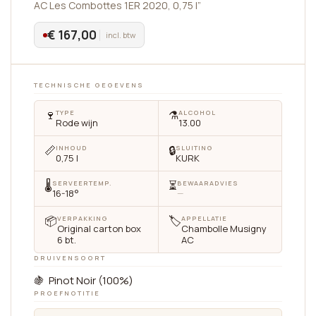
AC Les Combottes 1ER 2020, 0,75 l”
€ 167,00
incl. btw
TECHNISCHE GEGEVENS
🍷
⚗️
TYPE
ALCOHOL
Rode wijn
13.00
📏
🔒
INHOUD
SLUITING
0,75 l
KURK
🌡
⏳
SERVEERTEMP.
BEWAARADVIES
16-18°
—
📦
🏷
VERPAKKING
APPELLATIE
Original carton box
Chambolle Musigny
6 bt.
AC
DRUIVENSOORT
🍇 Pinot Noir (100%)
PROEFNOTITIE