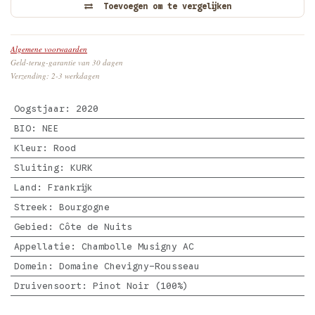
Toevoegen om te vergelijken
Algemene voorwaarden
Geld-terug-garantie van 30 dagen
Verzending: 2-3 werkdagen
Oogstjaar
:
2020
BIO
:
NEE
Kleur
:
Rood
Sluiting
:
KURK
Land
:
Frankrijk
Streek
:
Bourgogne
Gebied
:
Côte de Nuits
Appellatie
:
Chambolle Musigny AC
Domein
:
Domaine Chevigny-Rousseau
Druivensoort
:
Pinot Noir (100%)