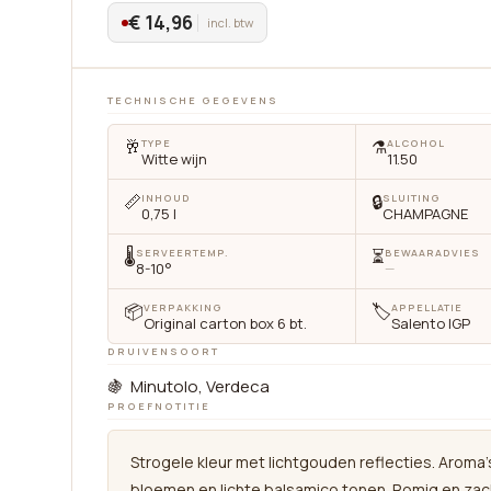
€ 14,96
incl. btw
TECHNISCHE GEGEVENS
🥂
⚗️
TYPE
ALCOHOL
Witte wijn
11.50
📏
🔒
INHOUD
SLUITING
0,75 l
CHAMPAGNE
🌡
⏳
SERVEERTEMP.
BEWAARADVIES
8-10°
—
📦
🏷
VERPAKKING
APPELLATIE
Original carton box 6 bt.
Salento IGP
DRUIVENSOORT
🍇 Minutolo, Verdeca
PROEFNOTITIE
Strogele kleur met lichtgouden reflecties. Aroma'
bloemen en lichte balsamico tonen. Romig en zac