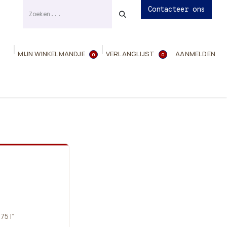
Contacteer ons
MIJN WINKELMANDJE
VERLANGLIJST
AANMELDEN
0
0
ies
Evenementen
Contact
Info
75 l”