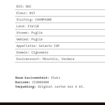
BIO
:
NEE
Kleur
:
Wit
Sluiting
:
CHAMPAGNE
Land
:
Italië
Streek
:
Puglia
Gebied
:
Puglia
Appellatie
:
Salento IGP
Domein
:
Cignomoro
Druivensoort
:
Minutolo, Verdeca
Naam basiseenheid:
Stuks
Barcode:
CIGN05000
Verpakking:
Original carton box 6 bt.