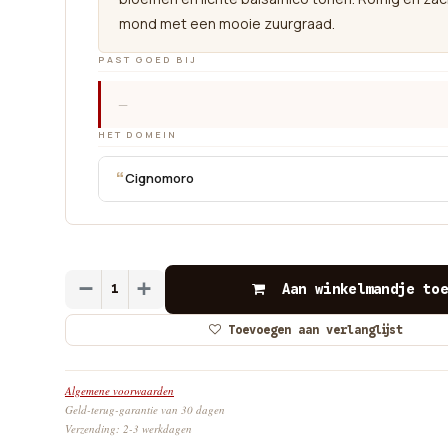
mond met een mooie zuurgraad.
PAST GOED BIJ
—
HET DOMEIN
“
Cignomoro
Aan winkelmandje toe
Toevoegen aan verlanglijst
Algemene voorwaarden
Geld-terug-garantie van 30 dagen
Verzending: 2-3 werkdagen