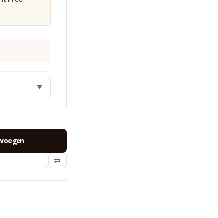
▼
voegen