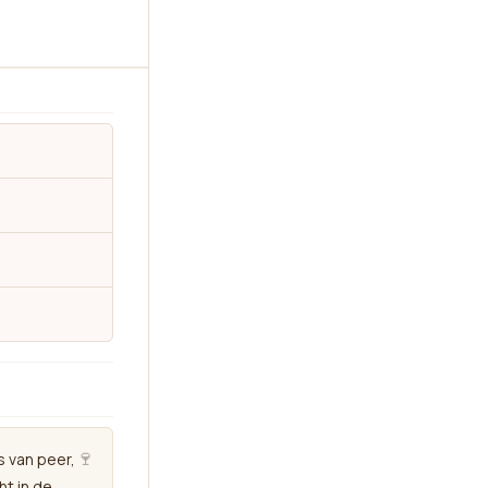
🍷
s van peer,
ht in de