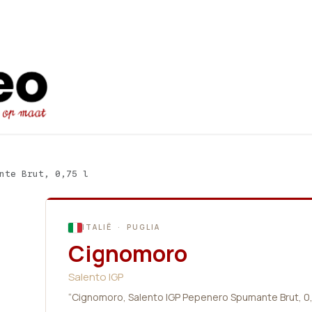
Startpagina
Ons aanbod
Promot
nte Brut, 0,75 l
ITALIË · PUGLIA
Cignomoro
Salento IGP
“Cignomoro, Salento IGP Pepenero Spumante Brut, 0,