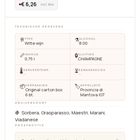
€ 6,26
incl. btw
TECHNISCHE GEGEVENS
🥂
⚗️
TYPE
ALCOHOL
Witte wijn
8.00
📏
🔒
INHOUD
SLUITING
0,75 l
CHAMPAGNE
🌡
⏳
SERVEERTEMP.
BEWAARADVIES
—
—
📦
🏷
VERPAKKING
APPELLATIE
Original carton box
Provincia di
6 bt.
Mantova IGT
DRUIVENSOORT
🍇 Sorbera, Grasparasso, Maestri, Marani,
Viadanese
PROEFNOTITIE