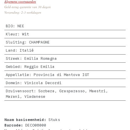
Algemene voorwaarden
Geld-terug-garantie van 30 dagen
Verzending: 2-3 werkdagen
BIO
:
NEE
Kleur
:
Wit
Sluiting
:
CHAMPAGNE
Land
:
Italië
Streek
:
Emilia Romagna
Gebied
:
Reggio Emilia
Appellatie
:
Provincia di Mantova IGT
Domein
:
Vinicola Decordi
Druivensoort
:
Sorbera, Grasparasso, Maestri,
Marani, Viadanese
Naam basiseenheid:
Stuks
Barcode:
DECO08000