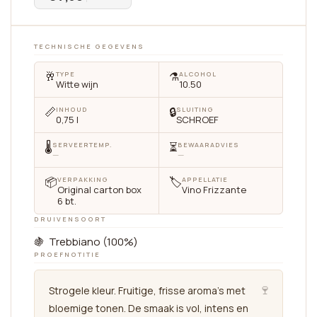
TECHNISCHE GEGEVENS
🥂
⚗️
TYPE
ALCOHOL
Witte wijn
10.50
📏
🔒
INHOUD
SLUITING
0,75 l
SCHROEF
🌡
⏳
SERVEERTEMP.
BEWAARADVIES
—
—
📦
🏷
VERPAKKING
APPELLATIE
Original carton box
Vino Frizzante
6 bt.
DRUIVENSOORT
🍇 Trebbiano (100%)
PROEFNOTITIE
🍷
Strogele kleur. Fruitige, frisse aroma's met
bloemige tonen. De smaak is vol, intens en