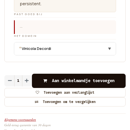
persistent.
PAST GOED BIJ
—
HET DOMEIN
“
Vinicola Decordi
▼
Aan winkelmandje toevoegen
Toevoegen aan verlanglijst
Toevoegen om te vergelijken
Algemene voorwaarden
Geld-terug-garantie van 30 dagen