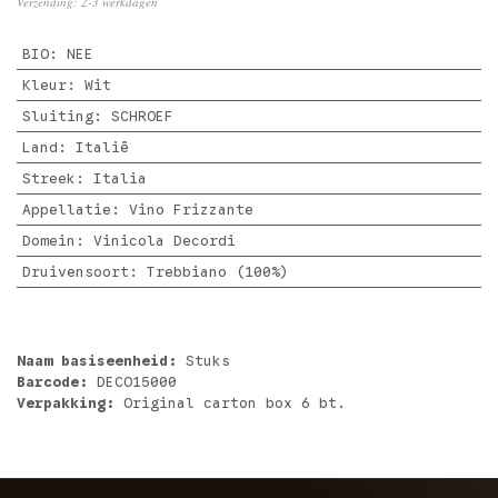
Verzending: 2-3 werkdagen
BIO
:
NEE
Kleur
:
Wit
Sluiting
:
SCHROEF
Land
:
Italië
Streek
:
Italia
Appellatie
:
Vino Frizzante
Domein
:
Vinicola Decordi
Druivensoort
:
Trebbiano (100%)
Naam basiseenheid:
Stuks
Barcode:
DECO15000
Verpakking:
Original carton box 6 bt.