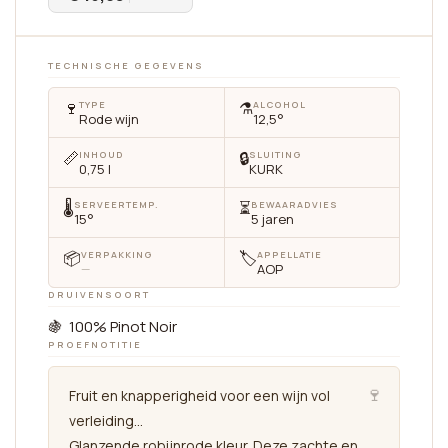
TECHNISCHE GEGEVENS
🍷
⚗️
TYPE
ALCOHOL
Rode wijn
12,5°
📏
🔒
INHOUD
SLUITING
0,75 l
KURK
🌡
⏳
SERVEERTEMP.
BEWAARADVIES
15°
5 jaren
📦
🏷
VERPAKKING
APPELLATIE
—
AOP
DRUIVENSOORT
🍇 100% Pinot Noir
PROEFNOTITIE
🍷
Fruit en knapperigheid voor een wijn vol
verleiding...
Glanzende robijnrode kleur. Deze zachte en