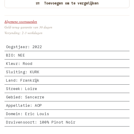
Toevoegen om te vergelijken
Algemene voorwaarden
Geld-terug-garantie van 30 dagen
Verzending: 2-3 werkdagen
Oogstjaar
:
2022
BIO
:
NEE
Kleur
:
Rood
Sluiting
:
KURK
Land
:
Frankrijk
Streek
:
Loire
Gebied
:
Sancerre
Appellatie
:
AOP
Domein
:
Eric Louis
Druivensoort
:
100% Pinot Noir