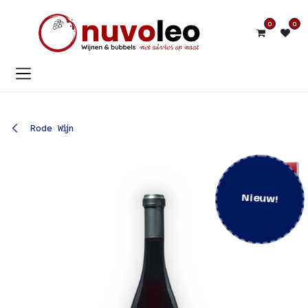
Overslaan naar inhoud
0
0
Rode Wijn
Nieuw!