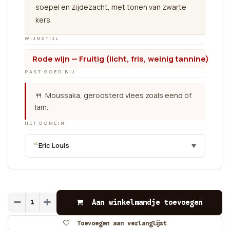
soepel en zijdezacht, met tonen van zwarte
kers.
WIJNSTIJL
Rode wijn — Fruitig (licht, fris, weinig tannine)
PAST GOED BIJ
🍴 Moussaka, geroosterd vlees zoals eend of
lam.
HET DOMEIN
“
Eric Louis
▼
Aan winkelmandje toevoegen
Toevoegen aan verlanglijst