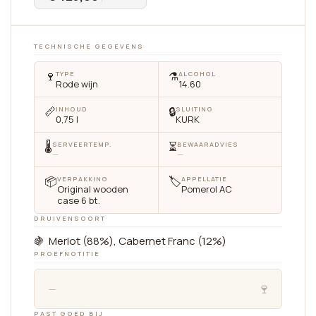
TECHNISCHE GEGEVENS
🍷
⚗️
TYPE
ALCOHOL
Rode wijn
14.60
📏
🔒
INHOUD
SLUITING
0,75 l
KURK
🌡
⏳
SERVEERTEMP.
BEWAARADVIES
—
—
📦
🏷
VERPAKKING
APPELLATIE
Original wooden
Pomerol AC
case 6 bt.
DRUIVENSOORT
🍇 Merlot (88%), Cabernet Franc (12%)
PROEFNOTITIE
🍷
—
PAST GOED BIJ