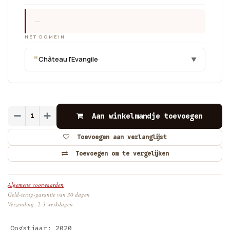
—
HET DOMEIN
“
Château l'Evangile
▼
Aan winkelmandje toevoegen
Toevoegen aan verlanglijst
Toevoegen om te vergelijken
Algemene voorwaarden
Geld-terug-garantie van 30 dagen
Verzending: 2-3 werkdagen
Oogstjaar
:
2020