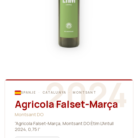
2024
SPANJE · CATALUNYA · MONTSANT
Agricola Falset-Marça
Montsant DO
“Agricola Falset-Marça, Montsant DO Ètim L'Antull
2024, 0,75 l”