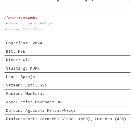
Algemene voorwaarden
Geld-terug-garantie van 30 dagen
Verzending: 2-3 werkdagen
Oogstjaar
:
2024
BIO
:
NEE
Kleur
:
Wit
Sluiting
:
KURK
Land
:
Spanje
Streek
:
Catalunya
Gebied
:
Montsant
Appellatie
:
Montsant DO
Domein
:
Agricola Falset-Marça
Druivensoort
:
Garnacha Blanca (60%), Macabeo (40%)