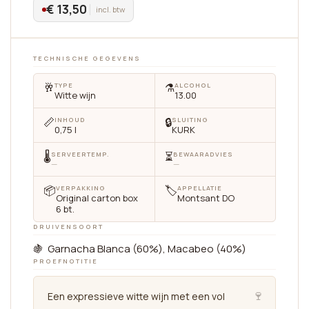
€ 13,50
incl. btw
TECHNISCHE GEGEVENS
🥂
⚗️
TYPE
ALCOHOL
Witte wijn
13.00
📏
🔒
INHOUD
SLUITING
0,75 l
KURK
🌡
⏳
SERVEERTEMP.
BEWAARADVIES
—
—
📦
🏷
VERPAKKING
APPELLATIE
Original carton box
Montsant DO
6 bt.
DRUIVENSOORT
🍇 Garnacha Blanca (60%), Macabeo (40%)
PROEFNOTITIE
🍷
Een expressieve witte wijn met een vol