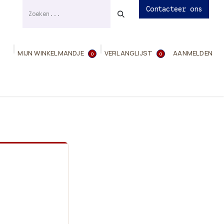
Contacteer ons
MIJN WINKELMANDJE
VERLANGLIJST
AANMELDEN
0
0
ies
Evenementen
Contact
Info