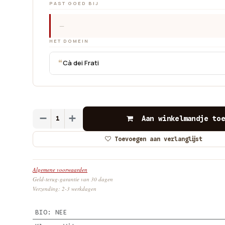
PAST GOED BIJ
—
HET DOMEIN
“
Cà dei Frati
Aan winkelmandje toe
Toevoegen aan verlanglijst
Algemene voorwaarden
Geld-terug-garantie van 30 dagen
Verzending: 2-3 werkdagen
BIO
:
NEE