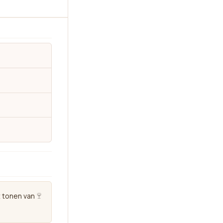
🍷
t tonen van