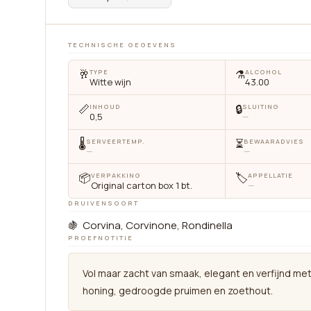
TECHNISCHE GEGEVENS
🥂
⚗️
TYPE
ALCOHOL
Witte wijn
43.00
📏
🔒
INHOUD
SLUITING
0,5
—
🌡
⏳
SERVEERTEMP.
BEWAARADVIES
—
—
📦
🏷
VERPAKKING
APPELLATIE
Original carton box 1 bt.
—
DRUIVENSOORT
🍇 Corvina, Corvinone, Rondinella
PROEFNOTITIE
Vol maar zacht van smaak, elegant en verfijnd me
honing, gedroogde pruimen en zoethout.