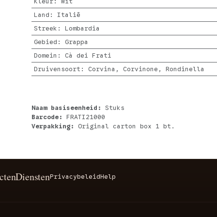
Kleur
:
Wit
Land
:
Italië
Streek
:
Lombardia
Gebied
:
Grappa
Domein
:
Cà dei Frati
Druivensoort
:
Corvina, Corvinone, Rondinella
Naam basiseenheid:
Stuks
Barcode:
FRATI21000
Verpakking:
Original carton box 1 bt.
cten
Diensten
Privacybeleid
Help