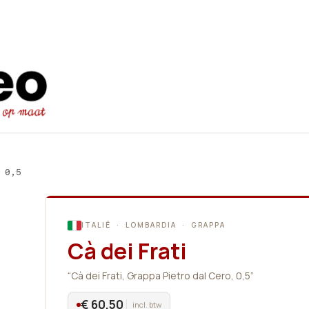
Startpagina
Ons aanbod
Promot
 0,5
ITALIË · LOMBARDIA · GRAPPA
Cà dei Frati
“Cà dei Frati, Grappa Pietro dal Cero, 0,5”
€ 60,50
incl. btw