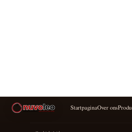
Startpagina
Over ons
Produ