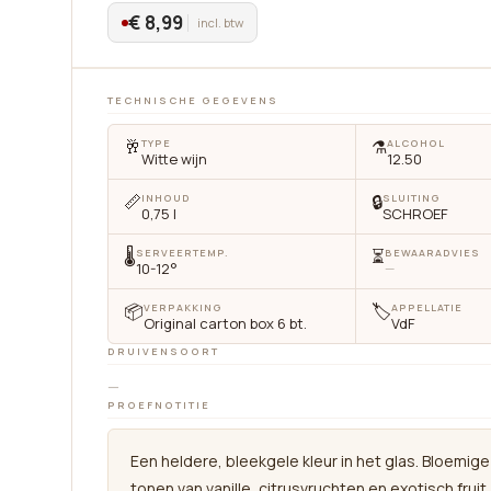
€ 8,99
incl. btw
TECHNISCHE GEGEVENS
🥂
⚗️
TYPE
ALCOHOL
Witte wijn
12.50
📏
🔒
INHOUD
SLUITING
0,75 l
SCHROEF
🌡
⏳
SERVEERTEMP.
BEWAARADVIES
10-12°
—
📦
🏷
VERPAKKING
APPELLATIE
Original carton box 6 bt.
VdF
DRUIVENSOORT
—
PROEFNOTITIE
Een heldere, bleekgele kleur in het glas. Bloemige
tonen van vanille, citrusvruchten en exotisch fruit.