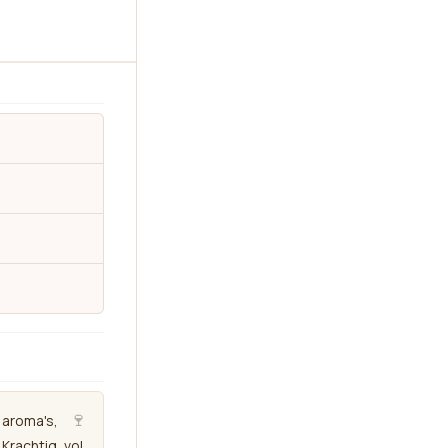
🍷
 aroma's,
 Krachtig, vol