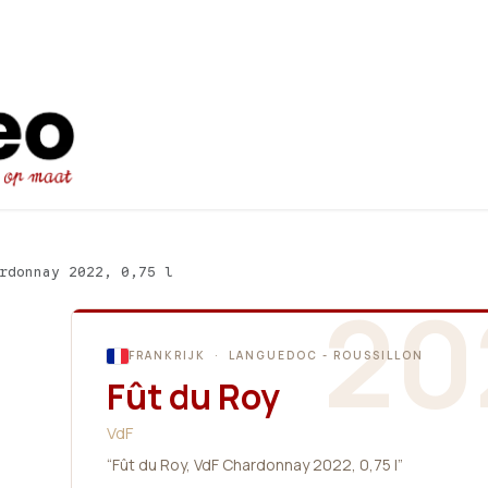
Startpagina
Ons aanbod
Promot
rdonnay 2022, 0,75 l
20
FRANKRIJK · LANGUEDOC - ROUSSILLON
Fût du Roy
VdF
“Fût du Roy, VdF Chardonnay 2022, 0,75 l”