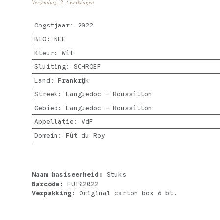
Verzending: 2-3 werkdagen
Oogstjaar
:
2022
BIO
:
NEE
Kleur
:
Wit
Sluiting
:
SCHROEF
Land
:
Frankrijk
Streek
:
Languedoc - Roussillon
Gebied
:
Languedoc - Roussillon
Appellatie
:
VdF
Domein
:
Fût du Roy
Naam basiseenheid:
Stuks
Barcode:
FUT02022
Verpakking:
Original carton box 6 bt.