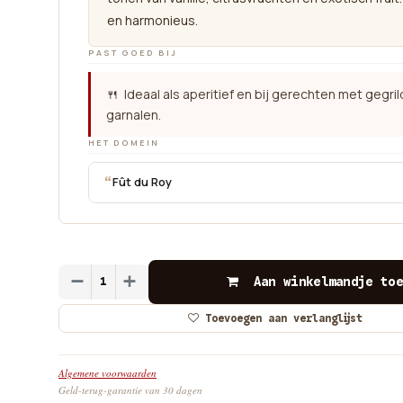
en harmonieus.
PAST GOED BIJ
🍴 Ideaal als aperitief en bij gerechten met gegril
garnalen.
HET DOMEIN
“
Fût du Roy
Aan winkelmandje toe
Toevoegen aan verlanglijst
Algemene voorwaarden
Geld-terug-garantie van 30 dagen