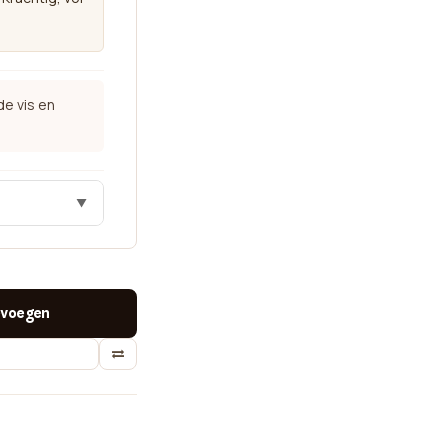
de vis en
▼
voegen