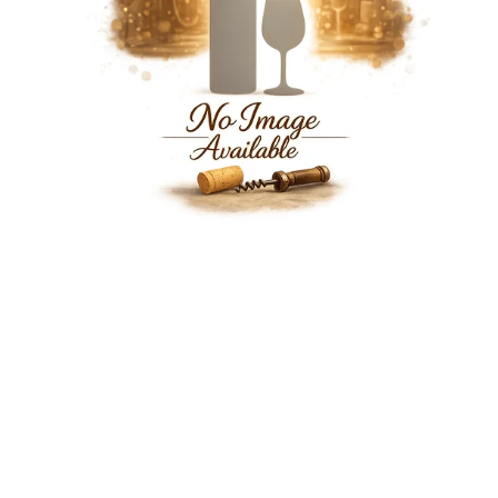
Startpagina
Over ons
Produ