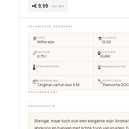
€ 9,99
incl. btw
TECHNISCHE GEGEVENS
🥂
⚗️
TYPE
ALCOHOL
Witte wijn
12.00
📏
🔒
INHOUD
SLUITING
0,75 l
KURK
🌡
⏳
SERVEERTEMP.
BEWAARADVIES
—
—
📦
🏷
VERPAKKING
APPELLATIE
Original carton box 6 bt.
Piemonte DO
DRUIVENSOORT
—
PROEFNOTITIE
cten
Diensten
Privacybeleid
Help
Stevige, maar toch ook een elegante wijn. Aroma'
abrikoos en banaan met lichte toon van kruiden. 