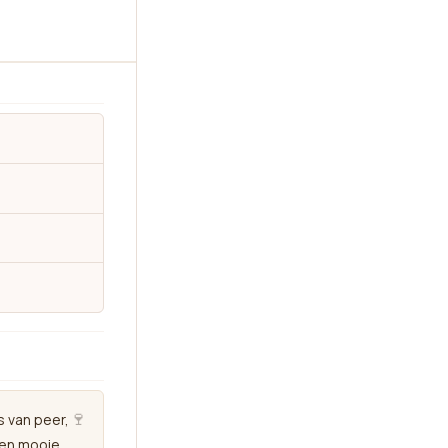
C
Neem contact op
🍷
s van peer,
Een mooie