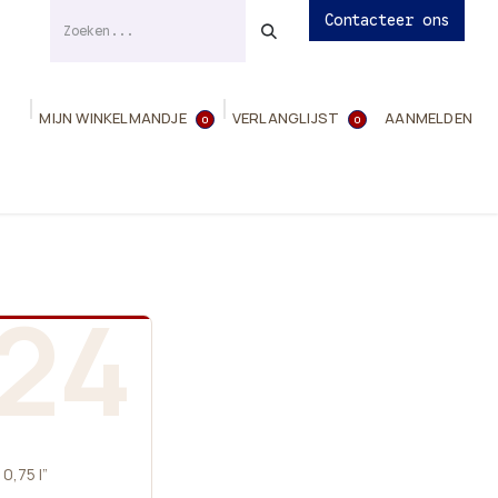
Contacteer ons
MIJN WINKELMANDJE
VERLANGLIJST
AANMELDEN
0
0
ies
Evenementen
Contact
Info
24
0,75 l”