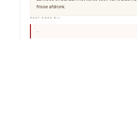
frisse afdronk.
PAST GOED BIJ
—
HET DOMEIN
“
Cascina Ghercina
Aan winkelmandje toe
Toevoegen aan verlanglijst
Algemene voorwaarden
Geld-terug-garantie van 30 dagen
Verzending: 2-3 werkdagen