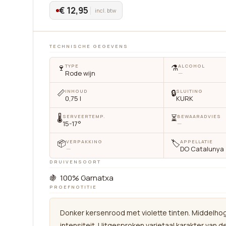
€ 12,95
incl. btw
TECHNISCHE GEGEVENS
🍷
⚗️
TYPE
ALCOHOL
Rode wijn
—
📏
🔒
INHOUD
SLUITING
0,75 l
KURK
🌡
⏳
SERVEERTEMP.
BEWAARADVIES
15-17°
—
📦
🏷
VERPAKKING
APPELLATIE
—
DO Catalunya
DRUIVENSOORT
🍇 100% Garnatxa
PROEFNOTITIE
Donker kersenrood met violette tinten. Middelho
intensiteit. Uitgesproken varietaal karakter van d