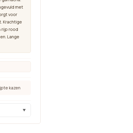
angevuld met
orgt voor
. Krachtige
rijp rood
ten. Lange
ijpte kazen
▼