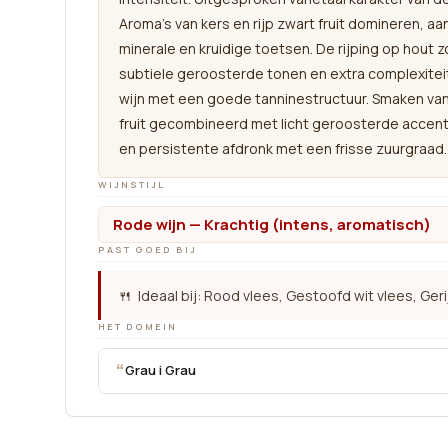
Aroma’s van kers en rijp zwart fruit domineren, a
minerale en kruidige toetsen. De rijping op hout z
subtiele geroosterde tonen en extra complexiteit
wijn met een goede tanninestructuur. Smaken van 
fruit gecombineerd met licht geroosterde accen
en persistente afdronk met een frisse zuurgraad.
WIJNSTIJL
Rode wijn — Krachtig (intens, aromatisch)
PAST GOED BIJ
🍴 Ideaal bij: Rood vlees, Gestoofd wit vlees, Ger
HET DOMEIN
“
Grau i Grau