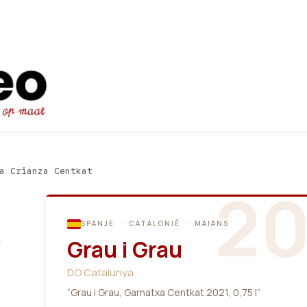
Startpagina
Ons aanbod
Promot
a Crianza Centkat
20
SPANJE · CATALONIË · MAIANS
Grau i Grau
DO Catalunya
“Grau i Grau, Garnatxa Centkat 2021, 0,75 l”