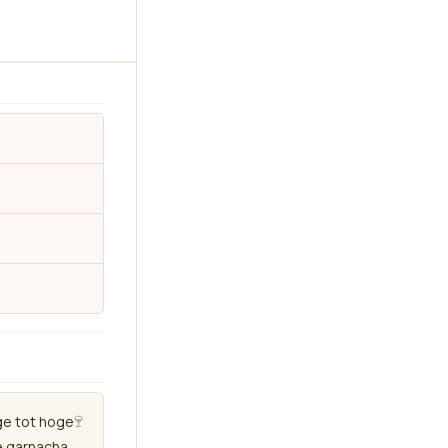
🍷
ge tot hoge
e garnacha.