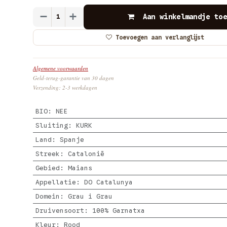
Aan winkelmandje toe
Toevoegen aan verlanglijst
Algemene voorwaarden
Geld-terug-garantie van 30 dagen
Verzending: 2-3 werkdagen
BIO
:
NEE
Sluiting
:
KURK
Land
:
Spanje
Streek
:
Catalonië
Gebied
:
Maians
Appellatie
:
DO Catalunya
Domein
:
Grau i Grau
Druivensoort
:
100% Garnatxa
Kleur
:
Rood