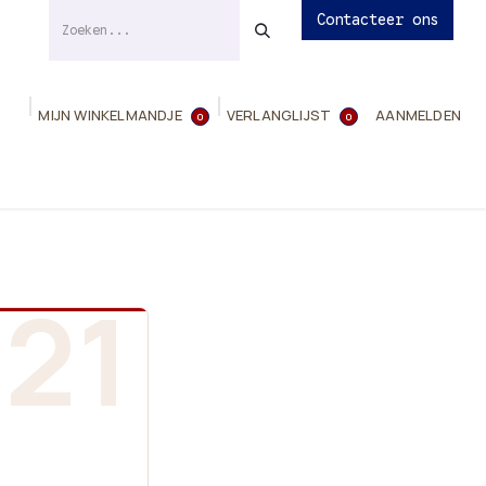
Contacteer ons
MIJN WINKELMANDJE
VERLANGLIJST
AANMELDEN
0
0
ies
Evenementen
Contact
Info
21