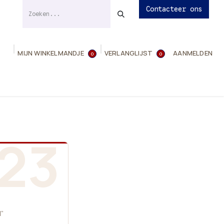
Contacteer ons
MIJN WINKELMANDJE
VERLANGLIJST
AANMELDEN
0
0
ies
Evenementen
Contact
Info
23
l”