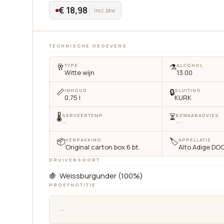
€ 18,98
incl. btw
TECHNISCHE GEGEVENS
🥂
⚗️
TYPE
ALCOHOL
Witte wijn
13.00
📏
🔒
INHOUD
SLUITING
0,75 l
KURK
🌡
⏳
SERVEERTEMP.
BEWAARADVIES
—
—
📦
🏷
VERPAKKING
APPELLATIE
Original carton box 6 bt.
Alto Adige DO
DRUIVENSOORT
🍇 Weissburgunder (100%)
PROEFNOTITIE
cten
Diensten
Privacybeleid
Help
—