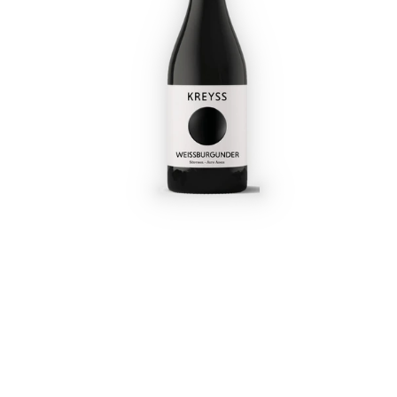
Startpagina
Over ons
Produ