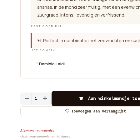
ananas. In de mond zeer fruitig, met een evenwic
zuurgraad. Intens, levendig en verfrissend.
PAST GOED BIJ
🍴 Perfect in combinatie met zeevruchten en sush
HET DOMEIN
“
Dominio Laidi
Aan winkelmandje toe
Toevoegen aan verlanglijst
Algemene voorwaarden
Geld-terug-garantie van 30 dagen