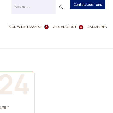
Contacteer ons
MIJN WINKELMANDJE
VERLANGLIJST
AANMELDEN
0
0
ies
Evenementen
Contact
Info
24
,75 l”