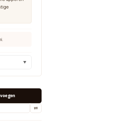
htige
i.
▼
voegen