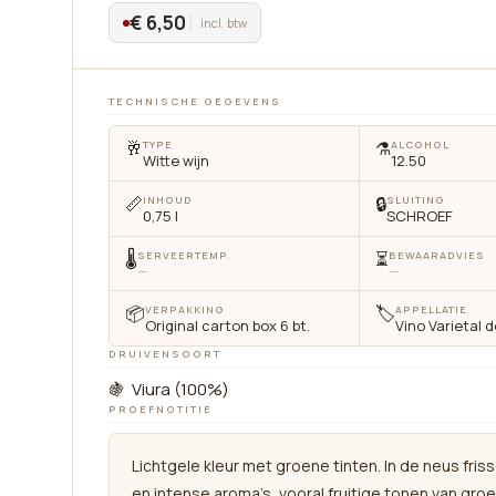
€ 6,50
incl. btw
TECHNISCHE GEGEVENS
🥂
⚗️
TYPE
ALCOHOL
Witte wijn
12.50
📏
🔒
INHOUD
SLUITING
0,75 l
SCHROEF
🌡
⏳
SERVEERTEMP.
BEWAARADVIES
—
—
📦
🏷
VERPAKKING
APPELLATIE
Original carton box 6 bt.
Vino Varietal 
DRUIVENSOORT
🍇 Viura (100%)
PROEFNOTITIE
Lichtgele kleur met groene tinten. In de neus friss
en intense aroma’s, vooral fruitige tonen van gro