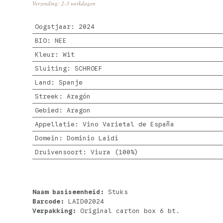
Verzending: 2-3 werkdagen
Oogstjaar
:
2024
BIO
:
NEE
Kleur
:
Wit
Sluiting
:
SCHROEF
Land
:
Spanje
Streek
:
Aragón
Gebied
:
Aragon
Appellatie
:
Vino Varietal de España
Domein
:
Dominio Laidi
Druivensoort
:
Viura (100%)
Naam basiseenheid:
Stuks
Barcode:
LAID02024
Verpakking:
Original carton box 6 bt.