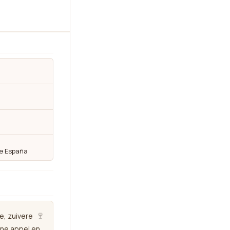
de España
🍷
e, zuivere
ene appel en