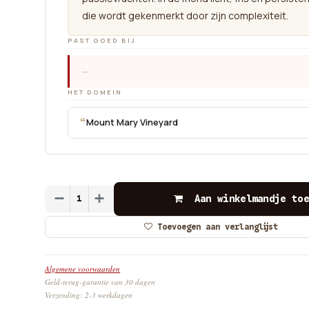
die wordt gekenmerkt door zijn complexiteit.
PAST GOED BIJ
—
HET DOMEIN
“
Mount Mary Vineyard
Aan winkelmandje toe
Toevoegen aan verlanglijst
Algemene voorwaarden
Geld-terug-garantie van 30 dagen
Verzending: 2-3 werkdagen