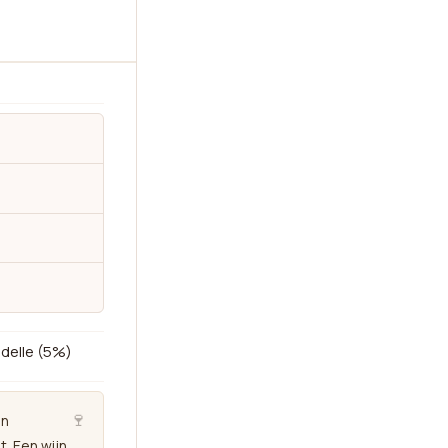
delle (5%)
🍷
an
t. Een wijn