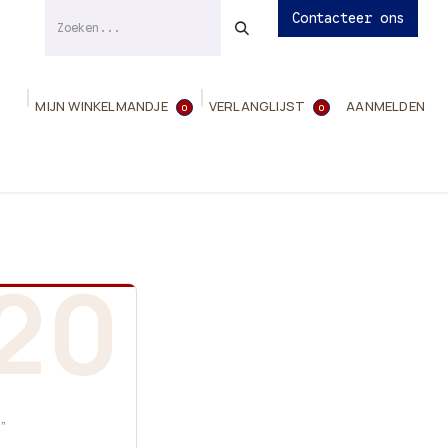
Contacteer ons
MIJN WINKELMANDJE
VERLANGLIJST
AANMELDEN
0
0
ies
Evenementen
Contact
Info
20
”