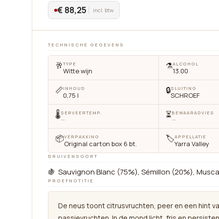
€ 88,25
incl. btw
TECHNISCHE GEGEVENS
🥂
⚗️
TYPE
ALCOHOL
Witte wijn
13.00
📏
🔒
INHOUD
SLUITING
0,75 l
SCHROEF
🌡
⏳
SERVEERTEMP.
BEWAARADVIES
—
—
📦
🏷
VERPAKKING
APPELLATIE
Original carton box 6 bt.
Yarra Valley
DRUIVENSOORT
🍇 Sauvignon Blanc (75%), Sémillon (20%), Musca
PROEFNOTITIE
De neus toont citrusvruchten, peer en een hint v
passievruchten. In de mond licht, fris en persisten