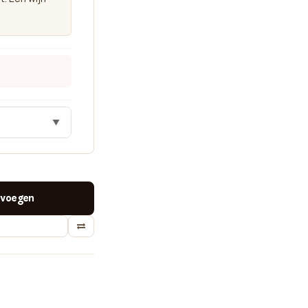
▼
voegen