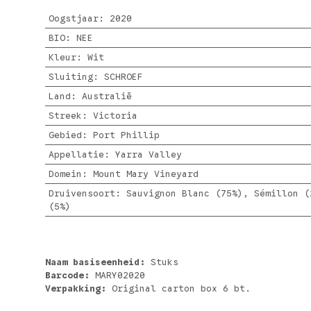
Oogstjaar
:
2020
BIO
:
NEE
Kleur
:
Wit
Sluiting
:
SCHROEF
Land
:
Australië
Streek
:
Victoria
Gebied
:
Port Phillip
Appellatie
:
Yarra Valley
Domein
:
Mount Mary Vineyard
Druivensoort
:
Sauvignon Blanc (75%), Sémillon (
(5%)
Naam basiseenheid:
Stuks
Barcode:
MARY02020
Verpakking:
Original carton box 6 bt.