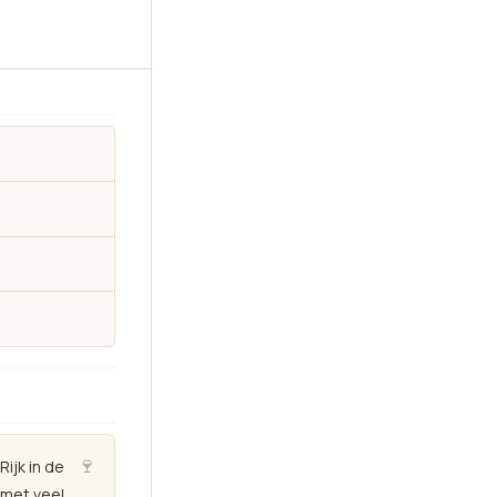
🍷
Rijk in de
 met veel