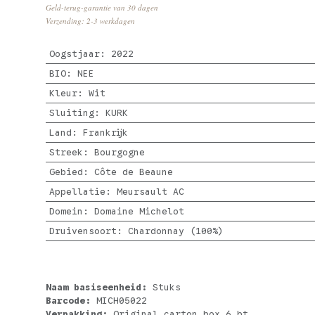
Geld-terug-garantie van 30 dagen
Verzending: 2-3 werkdagen
Oogstjaar
:
2022
BIO
:
NEE
Kleur
:
Wit
Sluiting
:
KURK
Land
:
Frankrijk
Streek
:
Bourgogne
Gebied
:
Côte de Beaune
Appellatie
:
Meursault AC
Domein
:
Domaine Michelot
Druivensoort
:
Chardonnay (100%)
Naam basiseenheid:
Stuks
Barcode:
MICH05022
Verpakking:
Original carton box 6 bt.