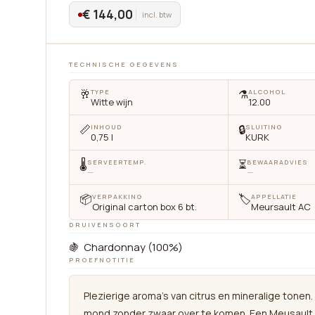
€ 144,00
incl. btw
TECHNISCHE GEGEVENS
🥂
⚗️
TYPE
ALCOHOL
Witte wijn
12.00
📏
🔒
INHOUD
SLUITING
0,75 l
KURK
🌡
⏳
SERVEERTEMP.
BEWAARADVIES
—
—
📦
🏷
VERPAKKING
APPELLATIE
Original carton box 6 bt.
Meursault AC
DRUIVENSOORT
🍇 Chardonnay (100%)
PROEFNOTITIE
Plezierige aroma's van citrus en mineralige tonen. 
mond zonder zwaar over te komen. Een Meusault