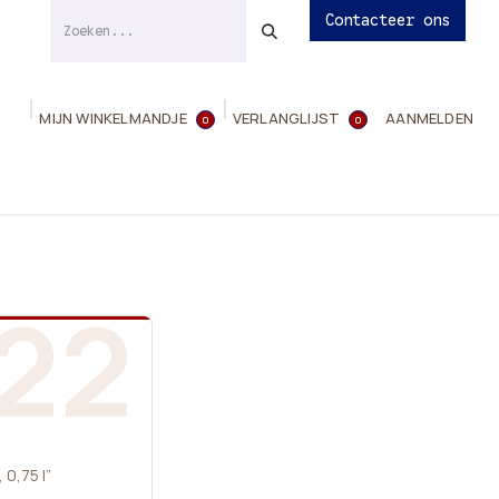
Contacteer ons
MIJN WINKELMANDJE
VERLANGLIJST
AANMELDEN
0
0
ies
Evenementen
Contact
Info
22
0,75 l”