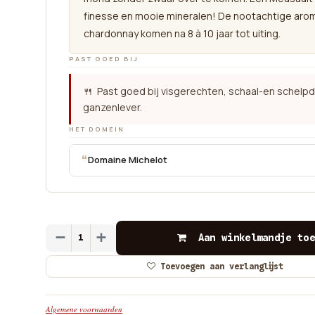
finesse en mooie mineralen! De nootachtige arom
chardonnay komen na 8 à 10 jaar tot uiting.
PAST GOED BIJ
🍴 Past goed bij visgerechten, schaal-en schelpd
ganzenlever.
HET DOMEIN
“
Domaine Michelot
Aan winkelmandje toe
Toevoegen aan verlanglijst
Algemene voorwaarden