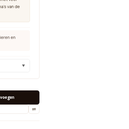
a's van de
ieren en
▼
voegen