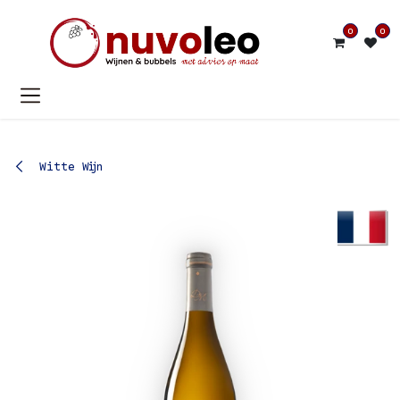
Overslaan naar inhoud
0
0
Witte Wijn