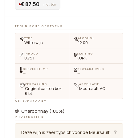
€ 87,50
incl. btw
TECHNISCHE GEGEVENS
🥂
⚗️
TYPE
ALCOHOL
Witte wijn
12.00
📏
🔒
INHOUD
SLUITING
0,75 l
KURK
🌡
⏳
SERVEERTEMP.
BEWAARADVIES
—
—
📦
🏷
VERPAKKING
APPELLATIE
Original carton box
Meursault AC
6 bt.
DRUIVENSOORT
🍇 Chardonnay (100%)
PROEFNOTITIE
🍷
Deze wijn is zeer typsich voor de Meursault,