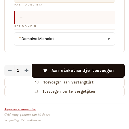
PAST GOED BIJ
—
HET DOMEIN
“
Domaine Michelot
▼
Aan winkelmandje toevoegen
Toevoegen aan verlanglijst
Toevoegen om te vergelijken
Algemene voorwaarden
Geld-terug-garantie van 30 dagen
Verzending: 2-3 werkdagen