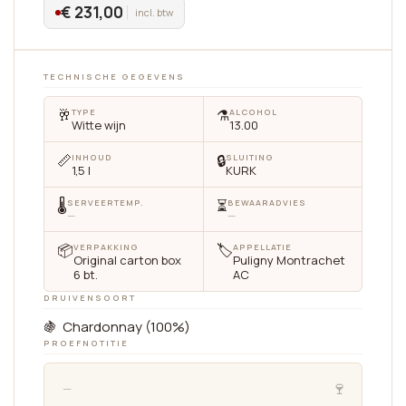
€ 231,00
incl. btw
TECHNISCHE GEGEVENS
🥂
⚗️
TYPE
ALCOHOL
Witte wijn
13.00
📏
🔒
INHOUD
SLUITING
1,5 l
KURK
🌡
⏳
SERVEERTEMP.
BEWAARADVIES
—
—
📦
🏷
VERPAKKING
APPELLATIE
Original carton box
Puligny Montrachet
6 bt.
AC
DRUIVENSOORT
🍇 Chardonnay (100%)
PROEFNOTITIE
🍷
—