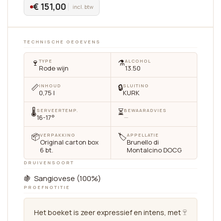
€ 151,00
incl. btw
TECHNISCHE GEGEVENS
🍷
⚗️
TYPE
ALCOHOL
Rode wijn
13.50
📏
🔒
INHOUD
SLUITING
0,75 l
KURK
🌡
⏳
SERVEERTEMP.
BEWAARADVIES
16-17°
—
📦
🏷
VERPAKKING
APPELLATIE
Original carton box
Brunello di
6 bt.
Montalcino DOCG
DRUIVENSOORT
🍇 Sangiovese (100%)
PROEFNOTITIE
🍷
Het boeket is zeer expressief en intens, met