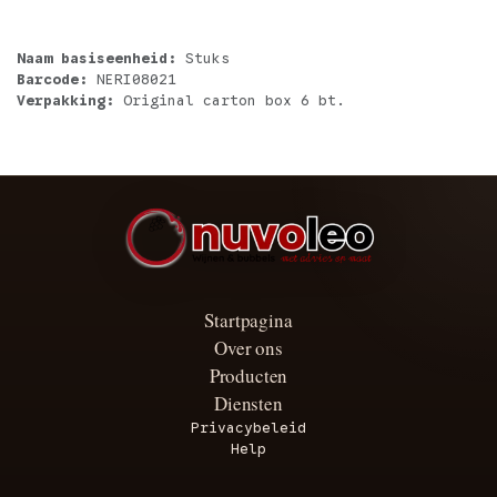
Naam basiseenheid:
Stuks
Barcode:
NERI08021
Verpakking:
Original carton box 6 bt.
Startpagina
Over ons
Producten
Diensten
Privacybeleid
Help