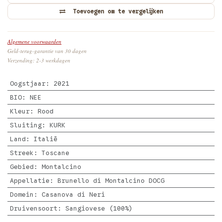
Toevoegen om te vergelijken
Algemene voorwaarden
Geld-terug-garantie van 30 dagen
Verzending: 2-3 werkdagen
Oogstjaar
:
2021
BIO
:
NEE
Kleur
:
Rood
Sluiting
:
KURK
Land
:
Italië
Streek
:
Toscane
Gebied
:
Montalcino
Appellatie
:
Brunello di Montalcino DOCG
Domein
:
Casanova di Neri
Druivensoort
:
Sangiovese (100%)