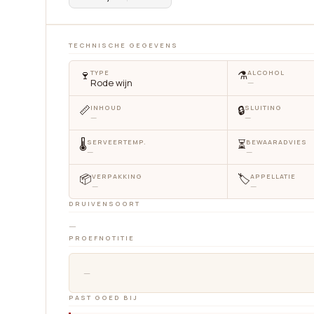
TECHNISCHE GEGEVENS
🍷
⚗️
TYPE
ALCOHOL
Rode wijn
—
📏
🔒
INHOUD
SLUITING
—
—
🌡
⏳
SERVEERTEMP.
BEWAARADVIES
—
—
📦
🏷
VERPAKKING
APPELLATIE
—
—
DRUIVENSOORT
—
PROEFNOTITIE
—
PAST GOED BIJ