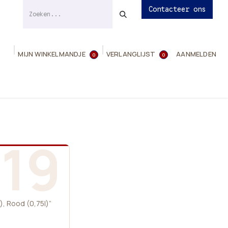
Contacteer ons
MIJN WINKELMANDJE
VERLANGLIJST
AANMELDEN
0
0
ies
Evenementen
Contact
Info
19
, Rood (0,75l)”