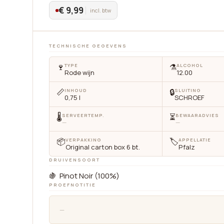
€ 9,99
incl. btw
TECHNISCHE GEGEVENS
🍷
⚗️
TYPE
ALCOHOL
Rode wijn
12.00
📏
🔒
INHOUD
SLUITING
0,75 l
SCHROEF
🌡
⏳
SERVEERTEMP.
BEWAARADVIES
—
—
📦
🏷
VERPAKKING
APPELLATIE
Original carton box 6 bt.
Pfalz
DRUIVENSOORT
🍇 Pinot Noir (100%)
PROEFNOTITIE
cten
Diensten
Privacybeleid
Help
—