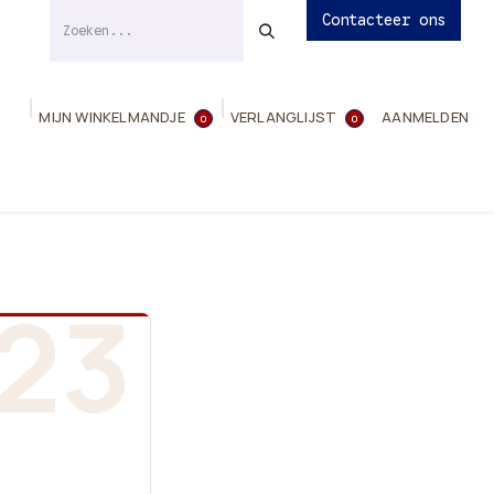
Contacteer ons
MIJN WINKELMANDJE
VERLANGLIJST
AANMELDEN
0
0
ies
Evenementen
Contact
Info
23