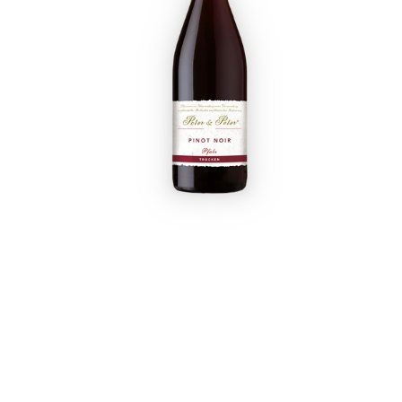
Startpagina
Over ons
Produ