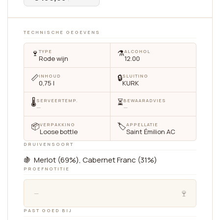
TECHNISCHE GEGEVENS
🍷
⚗️
TYPE
ALCOHOL
Rode wijn
12.00
📏
🔒
INHOUD
SLUITING
0,75 l
KURK
🌡
⏳
SERVEERTEMP.
BEWAARADVIES
—
—
📦
🏷
VERPAKKING
APPELLATIE
Loose bottle
Saint Émilion AC
DRUIVENSOORT
🍇 Merlot (69%), Cabernet Franc (31%)
PROEFNOTITIE
🍷
—
PAST GOED BIJ