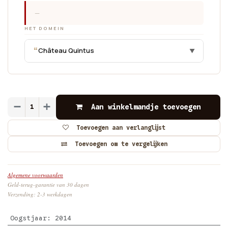
—
HET DOMEIN
“
Château Quintus
▼
Aan winkelmandje toevoegen
Toevoegen aan verlanglijst
Toevoegen om te vergelijken
Algemene voorwaarden
Geld-terug-garantie van 30 dagen
Verzending: 2-3 werkdagen
Oogstjaar
:
2014