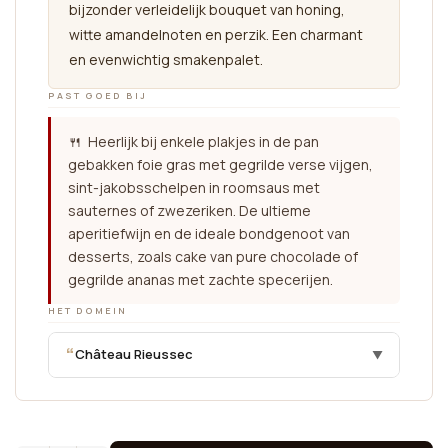
bijzonder verleidelijk bouquet van honing,
witte amandelnoten en perzik. Een charmant
en evenwichtig smakenpalet.
PAST GOED BIJ
🍴 Heerlijk bij enkele plakjes in de pan
gebakken foie gras met gegrilde verse vijgen,
sint-jakobsschelpen in roomsaus met
sauternes of zwezeriken. De ultieme
aperitiefwijn en de ideale bondgenoot van
desserts, zoals cake van pure chocolade of
gegrilde ananas met zachte specerijen.
HET DOMEIN
“
Château Rieussec
▼