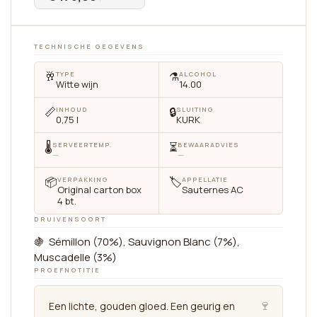
TECHNISCHE GEGEVENS
🥂
⚗️
TYPE
ALCOHOL
Witte wijn
14.00
📏
🔒
INHOUD
SLUITING
0,75 l
KURK
🌡
⏳
SERVEERTEMP.
BEWAARADVIES
—
—
📦
🏷
VERPAKKING
APPELLATIE
Original carton box
Sauternes AC
4 bt.
DRUIVENSOORT
🍇 Sémillon (70%), Sauvignon Blanc (7%),
Muscadelle (3%)
PROEFNOTITIE
🍷
Een lichte, gouden gloed. Een geurig en