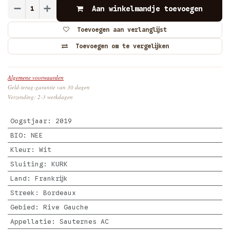
Aan winkelmandje toevoegen
Toevoegen aan verlanglijst
Toevoegen om te vergelijken
Algemene voorwaarden
Geld-terug-garantie van 30 dagen
Verzending: 2-3 werkdagen
Oogstjaar
:
2019
BIO
:
NEE
Kleur
:
Wit
Sluiting
:
KURK
Land
:
Frankrijk
Streek
:
Bordeaux
Gebied
:
Rive Gauche
Appellatie
:
Sauternes AC