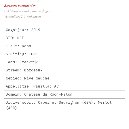
Algemene voorwaarden
Geld-terug-garantie van 30 dagen
Verzending: 2-3 werkdagen
Oogstjaar
:
2019
BIO
:
NEE
Kleur
:
Rood
Sluiting
:
KURK
Land
:
Frankrijk
Streek
:
Bordeaux
Gebied
:
Rive Gauche
Appellatie
:
Pauillac AC
Domein
:
Château du Roch-Milon
Druivensoort
:
Cabernet Sauvignon (60%), Merlot
(40%)