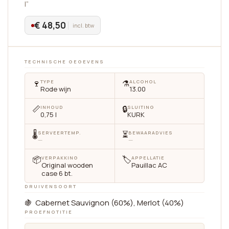
l”
€ 48,50
incl. btw
TECHNISCHE GEGEVENS
🍷
⚗️
TYPE
ALCOHOL
Rode wijn
13.00
📏
🔒
INHOUD
SLUITING
0,75 l
KURK
🌡
⏳
SERVEERTEMP.
BEWAARADVIES
—
—
📦
🏷
VERPAKKING
APPELLATIE
Original wooden
Pauillac AC
case 6 bt.
DRUIVENSOORT
🍇 Cabernet Sauvignon (60%), Merlot (40%)
PROEFNOTITIE