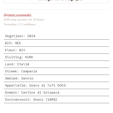
Algemene voorwaarden
Geld-terug-garantie van 30 dagen
Verzending: 2-3 werkdagen
Oogstjaar
:
2024
BIO
:
NEE
Kleur
:
Wit
Sluiting
:
KURK
Land
:
Italië
Streek
:
Campania
Gebied
:
Sannio
Appellatie
:
Greco di Tufi DOCG
Domein
:
Cantina di Solopaca
Druivensoort
:
Greco (100%)