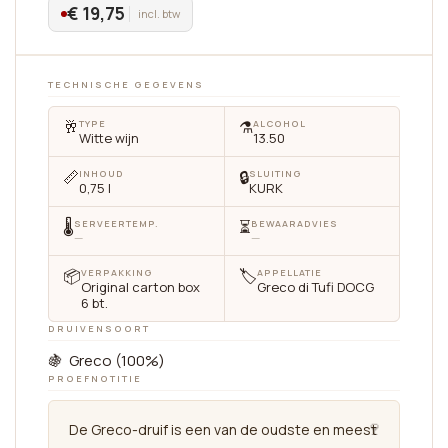
€ 19,75
incl. btw
TECHNISCHE GEGEVENS
🥂
⚗️
TYPE
ALCOHOL
Witte wijn
13.50
📏
🔒
INHOUD
SLUITING
0,75 l
KURK
🌡
⏳
SERVEERTEMP.
BEWAARADVIES
—
—
📦
🏷
VERPAKKING
APPELLATIE
Original carton box
Greco di Tufi DOCG
6 bt.
DRUIVENSOORT
🍇 Greco (100%)
PROEFNOTITIE
🍷
De Greco-druif is een van de oudste en meest