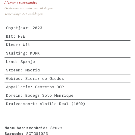
Algemene voorwaarden
Geld-terug-garantie van 30 dagen
Verzending: 2-3 werkdagen
Oogstjaar
:
2023
BIO
:
NEE
Kleur
:
Wit
Sluiting
:
KURK
Land
:
Spanje
Streek
:
Madrid
Gebied
:
Sierra de Gredos
Appellatie
:
Cebreros DOP
Domein
:
Bodega Soto Manrique
Druivensoort
:
Albillo Real (100%)
Naam basiseenheid:
Stuks
Barcode:
SOTO01023