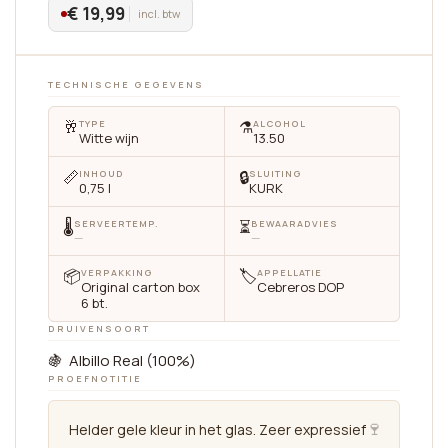
€ 19,99
incl. btw
TECHNISCHE GEGEVENS
🥂
⚗️
TYPE
ALCOHOL
Witte wijn
13.50
📏
🔒
INHOUD
SLUITING
0,75 l
KURK
🌡
⏳
SERVEERTEMP.
BEWAARADVIES
—
—
📦
🏷
VERPAKKING
APPELLATIE
Original carton box
Cebreros DOP
6 bt.
DRUIVENSOORT
🍇 Albillo Real (100%)
PROEFNOTITIE
🍷
Helder gele kleur in het glas. Zeer expressief