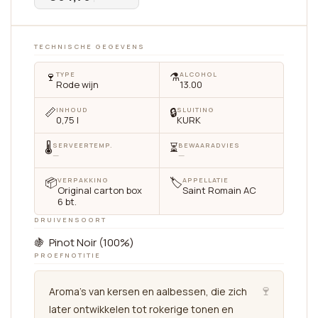
TECHNISCHE GEGEVENS
🍷
⚗️
TYPE
ALCOHOL
Rode wijn
13.00
📏
🔒
INHOUD
SLUITING
0,75 l
KURK
🌡
⏳
SERVEERTEMP.
BEWAARADVIES
—
—
📦
🏷
VERPAKKING
APPELLATIE
Original carton box
Saint Romain AC
6 bt.
DRUIVENSOORT
🍇 Pinot Noir (100%)
PROEFNOTITIE
🍷
Aroma’s van kersen en aalbessen, die zich
later ontwikkelen tot rokerige tonen en