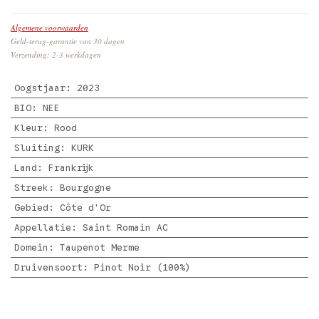
Algemene voorwaarden
Geld-terug-garantie van 30 dagen
Verzending: 2-3 werkdagen
Oogstjaar
:
2023
BIO
:
NEE
Kleur
:
Rood
Sluiting
:
KURK
Land
:
Frankrijk
Streek
:
Bourgogne
Gebied
:
Côte d'Or
Appellatie
:
Saint Romain AC
Domein
:
Taupenot Merme
Druivensoort
:
Pinot Noir (100%)