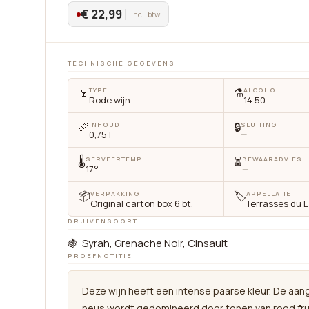
€ 22,99
incl. btw
TECHNISCHE GEGEVENS
🍷
⚗️
TYPE
ALCOHOL
Rode wijn
14.50
📏
🔒
INHOUD
SLUITING
0,75 l
—
🌡
⏳
SERVEERTEMP.
BEWAARADVIES
17°
—
📦
🏷
VERPAKKING
APPELLATIE
Original carton box 6 bt.
Terrasses du 
DRUIVENSOORT
🍇 Syrah, Grenache Noir, Cinsault
PROEFNOTITIE
Deze wijn heeft een intense paarse kleur. De aa
neus wordt gedomineerd door tonen van rood fru