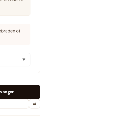
ebraden of
▼
voegen