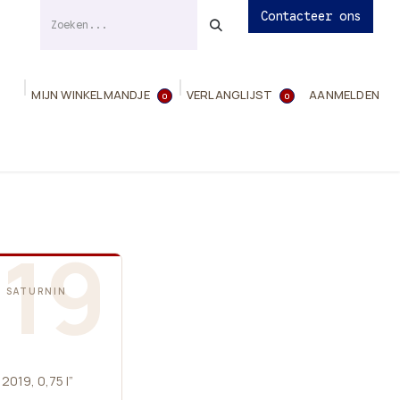
Contacteer ons
MIJN WINKELMANDJE
VERLANGLIJST
AANMELDEN
0
0
ies
Evenementen
Contact
Info
19
T SATURNIN
019, 0,75 l”