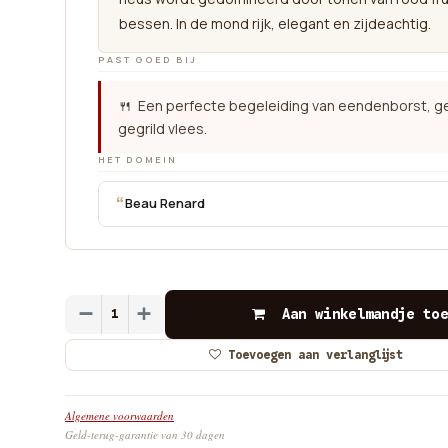
bessen. In de mond rijk, elegant en zijdeachtig.
PAST GOED BIJ
🍴 Een perfecte begeleiding van eendenborst, g
gegrild vlees.
HET DOMEIN
“
Beau Renard
Aan winkelmandje toe
Toevoegen aan verlanglijst
Algemene voorwaarden
Geld-terug-garantie van 30 dagen