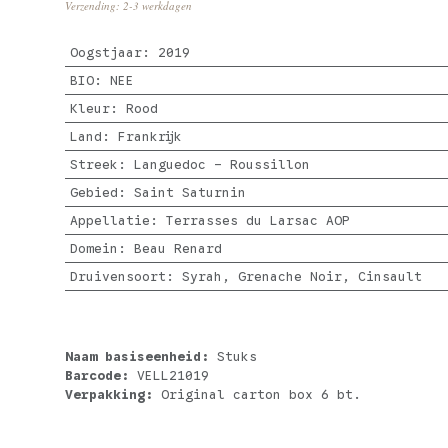
Verzending: 2-3 werkdagen
Oogstjaar
:
2019
BIO
:
NEE
Kleur
:
Rood
Land
:
Frankrijk
Streek
:
Languedoc - Roussillon
Gebied
:
Saint Saturnin
Appellatie
:
Terrasses du Larsac AOP
Domein
:
Beau Renard
Druivensoort
:
Syrah, Grenache Noir, Cinsault
Naam basiseenheid:
Stuks
Barcode:
VELL21019
Verpakking:
Original carton box 6 bt.