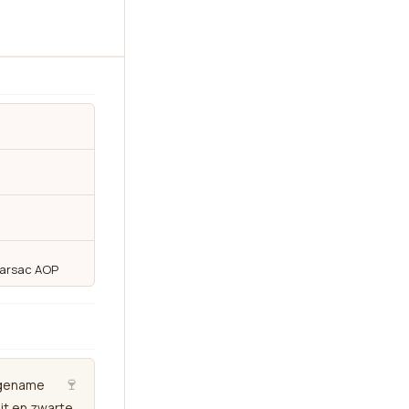
Larsac AOP
🍷
ngename
it en zwarte