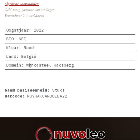
Algemene voorwaarden
Geld-terug-garantie van 30 dagen
Verzending: 2-3 werkdagen
Oogstjaar
:
2022
BIO
:
NEE
Kleur
:
Rood
Land
:
België
Domein
:
Wijnkasteel Haksberg
Naam basiseenheid:
Stuks
Barcode:
NUVHAKCARDUELA22