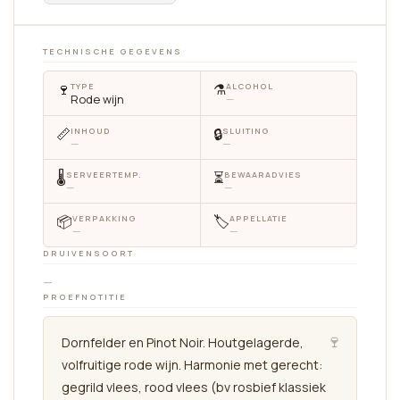
TECHNISCHE GEGEVENS
🍷
⚗️
TYPE
ALCOHOL
Rode wijn
—
📏
🔒
INHOUD
SLUITING
—
—
🌡
⏳
SERVEERTEMP.
BEWAARADVIES
—
—
📦
🏷
VERPAKKING
APPELLATIE
—
—
DRUIVENSOORT
—
PROEFNOTITIE
🍷
Dornfelder en Pinot Noir. Houtgelagerde,
volfruitige rode wijn. Harmonie met gerecht:
gegrild vlees, rood vlees (bv rosbief klassiek