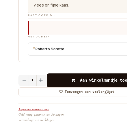
vlees en fijne kaas.
PAST GOED BIJ
—
HET DOMEIN
“
Roberto Sarotto
Aan winkelmandje toe
Toevoegen aan verlanglijst
Algemene voorwaarden
Geld-terug-garantie van 30 dagen
Verzending: 2-3 werkdagen