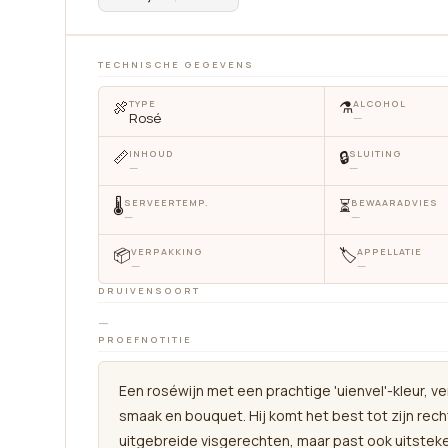
TECHNISCHE GEGEVENS
🍖
⚗️
TYPE
ALCOHOL
Rosé
—
📏
🔒
INHOUD
SLUITING
—
—
🌡
⏳
SERVEERTEMP.
BEWAARADVIES
—
—
📦
🏷
VERPAKKING
APPELLATIE
—
—
DRUIVENSOORT
—
PROEFNOTITIE
Een roséwijn met een prachtige 'uienvel'-kleur, ve
smaak en bouquet. Hij komt het best tot zijn recht
uitgebreide visgerechten, maar past ook uitsteke