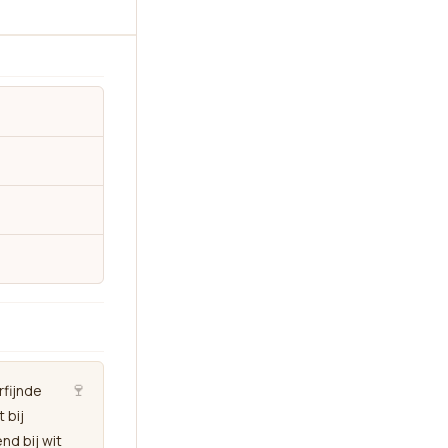
🍷
rfijnde
 bij
nd bij wit