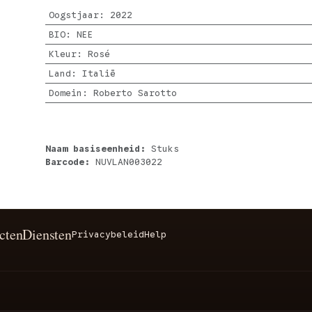
Oogstjaar
:
2022
BIO
:
NEE
Kleur
:
Rosé
Land
:
Italië
Domein
:
Roberto Sarotto
Naam basiseenheid:
Stuks
Barcode:
NUVLAN003022
cten
Diensten
Privacybeleid
Help