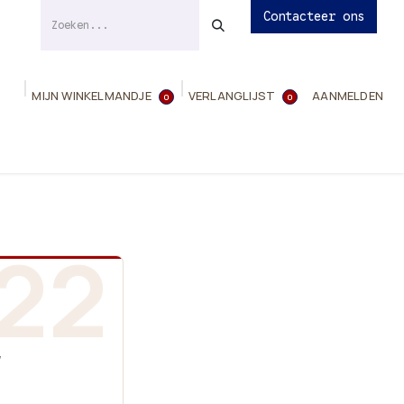
Contacteer ons
MIJN WINKELMANDJE
VERLANGLIJST
AANMELDEN
0
0
ies
Evenementen
Contact
Info
22
”