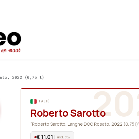
Startpagina
Ons aanbod
Promot
ato, 2022 (0,75 l)
20
ITALIË
Roberto Sarotto
“Roberto Sarotto, Langhe DOC Rosato, 2022 (0,75 l)
€ 11,01
incl. btw