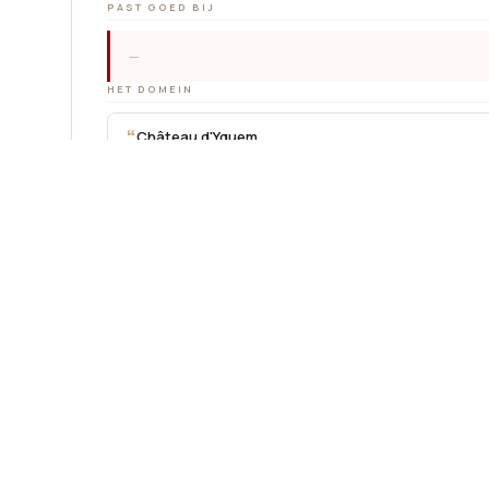
PAST GOED BIJ
—
HET DOMEIN
“
Château d'Yquem
Aan winkelmandje toe
Toevoegen aan verlanglijst
Algemene voorwaarden
Geld-terug-garantie van 30 dagen
Verzending: 2-3 werkdagen
Oogstjaar
:
2022