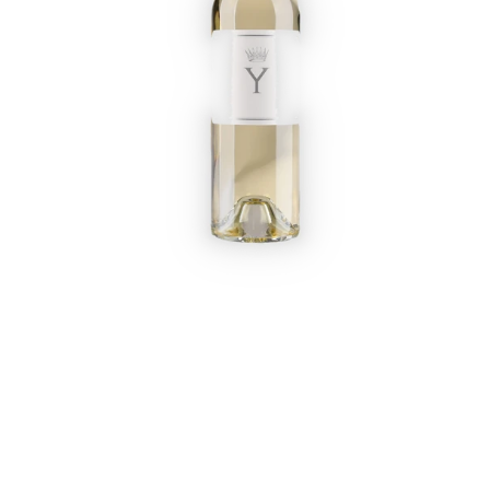
Startpagina
Over ons
Produ