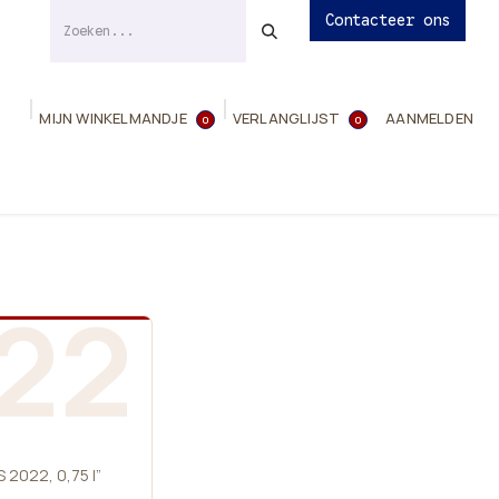
Contacteer ons
MIJN WINKELMANDJE
VERLANGLIJST
AANMELDEN
0
0
ies
Evenementen
Contact
Info
22
 2022, 0,75 l”