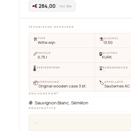
€ 284,00
incl. btw
TECHNISCHE GEGEVENS
🥂
⚗️
TYPE
ALCOHOL
Witte wijn
13.50
📏
🔒
INHOUD
SLUITING
0,75 l
KURK
🌡
⏳
SERVEERTEMP.
BEWAARADVIES
—
—
📦
🏷
VERPAKKING
APPELLATIE
Original wooden case 3 bt.
Sauternes AC
DRUIVENSOORT
🍇 Sauvignon Blanc, Sémillon
PROEFNOTITIE
cten
Diensten
Privacybeleid
Help
—